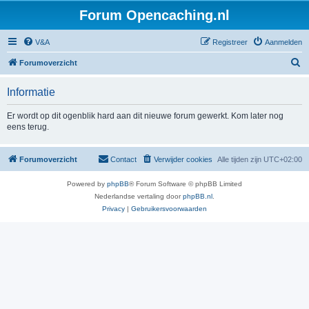
Forum Opencaching.nl
V&A
Registreer
Aanmelden
Z
Forumoverzicht
o
Informatie
e
k
Er wordt op dit ogenblik hard aan dit nieuwe forum gewerkt. Kom later nog
eens terug.
Forumoverzicht
Contact
Verwijder cookies
Alle tijden zijn
UTC+02:00
Powered by
phpBB
® Forum Software © phpBB Limited
Nederlandse vertaling door
phpBB.nl
.
Privacy
|
Gebruikersvoorwaarden