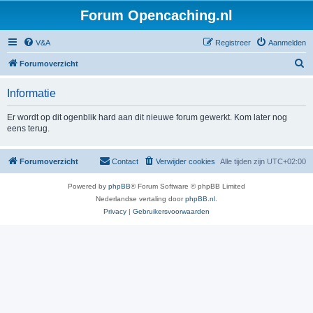
Forum Opencaching.nl
V&A
Registreer
Aanmelden
Z
Forumoverzicht
o
Informatie
e
k
Er wordt op dit ogenblik hard aan dit nieuwe forum gewerkt. Kom later nog
eens terug.
Forumoverzicht
Contact
Verwijder cookies
Alle tijden zijn
UTC+02:00
Powered by
phpBB
® Forum Software © phpBB Limited
Nederlandse vertaling door
phpBB.nl
.
Privacy
|
Gebruikersvoorwaarden