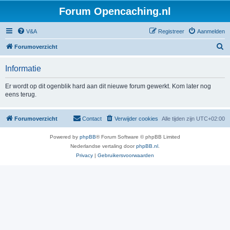
Forum Opencaching.nl
V&A
Registreer
Aanmelden
Z
Forumoverzicht
o
Informatie
e
k
Er wordt op dit ogenblik hard aan dit nieuwe forum gewerkt. Kom later nog
eens terug.
Forumoverzicht
Contact
Verwijder cookies
Alle tijden zijn
UTC+02:00
Powered by
phpBB
® Forum Software © phpBB Limited
Nederlandse vertaling door
phpBB.nl
.
Privacy
|
Gebruikersvoorwaarden