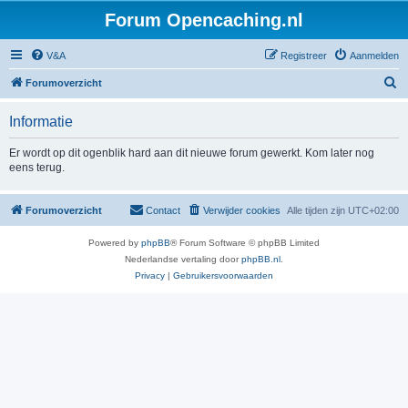
Forum Opencaching.nl
V&A
Registreer
Aanmelden
Z
Forumoverzicht
o
Informatie
e
k
Er wordt op dit ogenblik hard aan dit nieuwe forum gewerkt. Kom later nog
eens terug.
Forumoverzicht
Contact
Verwijder cookies
Alle tijden zijn
UTC+02:00
Powered by
phpBB
® Forum Software © phpBB Limited
Nederlandse vertaling door
phpBB.nl
.
Privacy
|
Gebruikersvoorwaarden