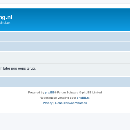
g.nl
BeNeLux
m later nog eens terug.
Powered by
phpBB
® Forum Software © phpBB Limited
Nederlandse vertaling door
phpBB.nl
.
Privacy
|
Gebruikersvoorwaarden