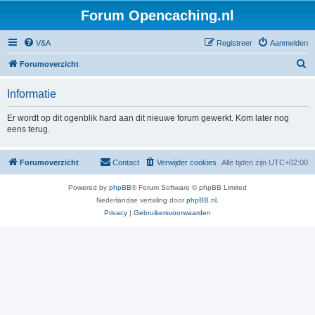
Forum Opencaching.nl
V&A
Registreer
Aanmelden
Z
Forumoverzicht
o
Informatie
e
k
Er wordt op dit ogenblik hard aan dit nieuwe forum gewerkt. Kom later nog
eens terug.
Forumoverzicht
Contact
Verwijder cookies
Alle tijden zijn
UTC+02:00
Powered by
phpBB
® Forum Software © phpBB Limited
Nederlandse vertaling door
phpBB.nl
.
Privacy
|
Gebruikersvoorwaarden