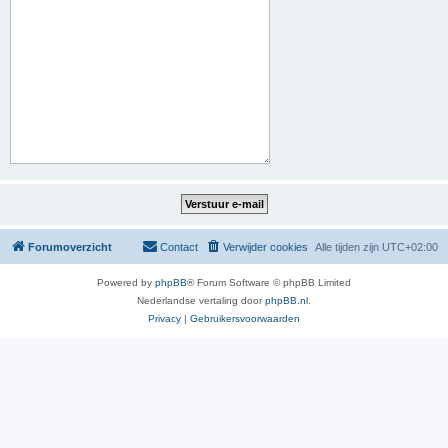
Forumoverzicht
Contact
Verwijder cookies
Alle tijden zijn
UTC+02:00
Powered by
phpBB
® Forum Software © phpBB Limited
Nederlandse vertaling door
phpBB.nl
.
Privacy
|
Gebruikersvoorwaarden