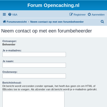
Forum Opencaching.nl
V&A
Registreer
Aanmelden
Z
Forumoverzicht
Neem contact op met een forumbeheerder
o
Neem contact op met een forumbeheerder
e
k
Ontvanger:
Beheerder
Je e-mailadres:
Je naam:
Onderwerp:
Berichtinhoud:
Dit bericht wordt verzonden zonder opmaak, het heeft dus geen zin om HTML of
BBcodes toe te voegen. Als afzender van dit bericht wordt je e-mailadres gebruikt.