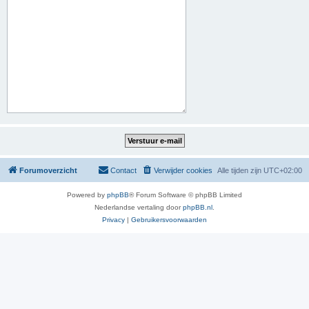
Forumoverzicht
Contact
Verwijder cookies
Alle tijden zijn
UTC+02:00
Powered by
phpBB
® Forum Software © phpBB Limited
Nederlandse vertaling door
phpBB.nl
.
Privacy
|
Gebruikersvoorwaarden