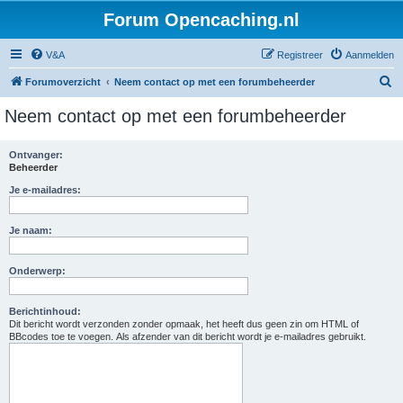
Forum Opencaching.nl
V&A
Registreer
Aanmelden
Z
Forumoverzicht
Neem contact op met een forumbeheerder
o
Neem contact op met een forumbeheerder
e
k
Ontvanger:
Beheerder
Je e-mailadres:
Je naam:
Onderwerp:
Berichtinhoud:
Dit bericht wordt verzonden zonder opmaak, het heeft dus geen zin om HTML of
BBcodes toe te voegen. Als afzender van dit bericht wordt je e-mailadres gebruikt.