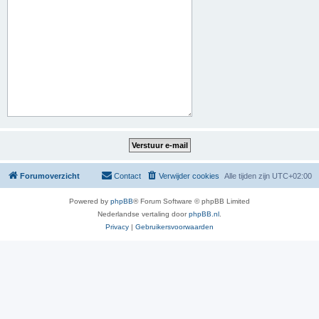
Forumoverzicht
Contact
Verwijder cookies
Alle tijden zijn
UTC+02:00
Powered by
phpBB
® Forum Software © phpBB Limited
Nederlandse vertaling door
phpBB.nl
.
Privacy
|
Gebruikersvoorwaarden