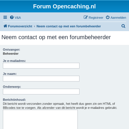
Forum Opencaching.nl
V&A
Registreer
Aanmelden
Z
Forumoverzicht
Neem contact op met een forumbeheerder
o
Neem contact op met een forumbeheerder
e
k
Ontvanger:
Beheerder
Je e-mailadres:
Je naam:
Onderwerp:
Berichtinhoud:
Dit bericht wordt verzonden zonder opmaak, het heeft dus geen zin om HTML of
BBcodes toe te voegen. Als afzender van dit bericht wordt je e-mailadres gebruikt.