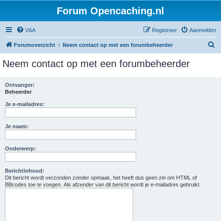
Forum Opencaching.nl
V&A
Registreer
Aanmelden
Z
Forumoverzicht
Neem contact op met een forumbeheerder
o
Neem contact op met een forumbeheerder
e
k
Ontvanger:
Beheerder
Je e-mailadres:
Je naam:
Onderwerp:
Berichtinhoud:
Dit bericht wordt verzonden zonder opmaak, het heeft dus geen zin om HTML of
BBcodes toe te voegen. Als afzender van dit bericht wordt je e-mailadres gebruikt.