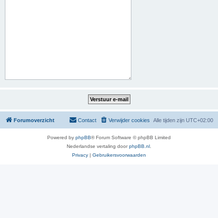
Forumoverzicht
Contact
Verwijder cookies
Alle tijden zijn
UTC+02:00
Powered by
phpBB
® Forum Software © phpBB Limited
Nederlandse vertaling door
phpBB.nl
.
Privacy
|
Gebruikersvoorwaarden