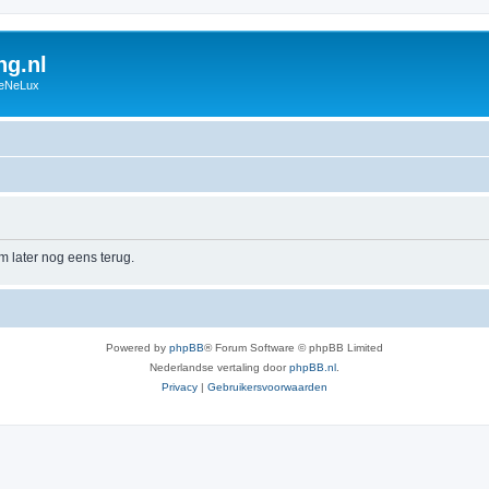
g.nl
BeNeLux
m later nog eens terug.
Powered by
phpBB
® Forum Software © phpBB Limited
Nederlandse vertaling door
phpBB.nl
.
Privacy
|
Gebruikersvoorwaarden