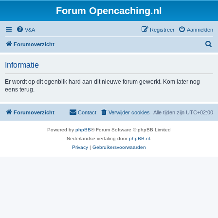
Forum Opencaching.nl
V&A
Registreer
Aanmelden
Z
Forumoverzicht
o
Informatie
e
k
Er wordt op dit ogenblik hard aan dit nieuwe forum gewerkt. Kom later nog
eens terug.
Forumoverzicht
Contact
Verwijder cookies
Alle tijden zijn
UTC+02:00
Powered by
phpBB
® Forum Software © phpBB Limited
Nederlandse vertaling door
phpBB.nl
.
Privacy
|
Gebruikersvoorwaarden