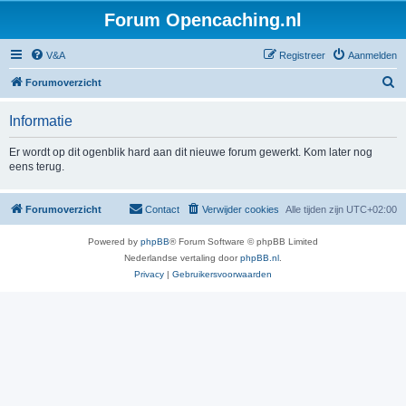
Forum Opencaching.nl
V&A
Registreer
Aanmelden
Z
Forumoverzicht
o
Informatie
e
k
Er wordt op dit ogenblik hard aan dit nieuwe forum gewerkt. Kom later nog
eens terug.
Forumoverzicht
Contact
Verwijder cookies
Alle tijden zijn
UTC+02:00
Powered by
phpBB
® Forum Software © phpBB Limited
Nederlandse vertaling door
phpBB.nl
.
Privacy
|
Gebruikersvoorwaarden