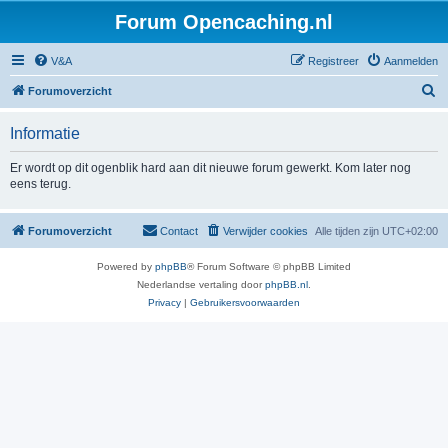
Forum Opencaching.nl
V&A
Registreer
Aanmelden
Z
Forumoverzicht
o
Informatie
e
k
Er wordt op dit ogenblik hard aan dit nieuwe forum gewerkt. Kom later nog
eens terug.
Forumoverzicht
Contact
Verwijder cookies
Alle tijden zijn
UTC+02:00
Powered by
phpBB
® Forum Software © phpBB Limited
Nederlandse vertaling door
phpBB.nl
.
Privacy
|
Gebruikersvoorwaarden