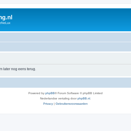
g.nl
BeNeLux
m later nog eens terug.
Powered by
phpBB
® Forum Software © phpBB Limited
Nederlandse vertaling door
phpBB.nl
.
Privacy
|
Gebruikersvoorwaarden