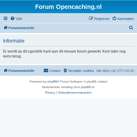
Forum Opencaching.nl
V&A
Registreer
Aanmelden
Z
Forumoverzicht
o
Informatie
e
k
Er wordt op dit ogenblik hard aan dit nieuwe forum gewerkt. Kom later nog
eens terug.
Forumoverzicht
Contact
Verwijder cookies
Alle tijden zijn
UTC+02:00
Powered by
phpBB
® Forum Software © phpBB Limited
Nederlandse vertaling door
phpBB.nl
.
Privacy
|
Gebruikersvoorwaarden