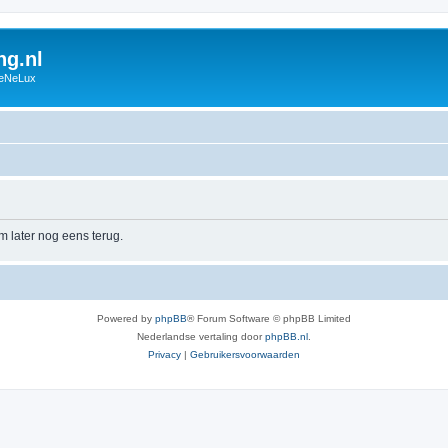
g.nl
BeNeLux
m later nog eens terug.
Powered by
phpBB
® Forum Software © phpBB Limited
Nederlandse vertaling door
phpBB.nl
.
Privacy
|
Gebruikersvoorwaarden