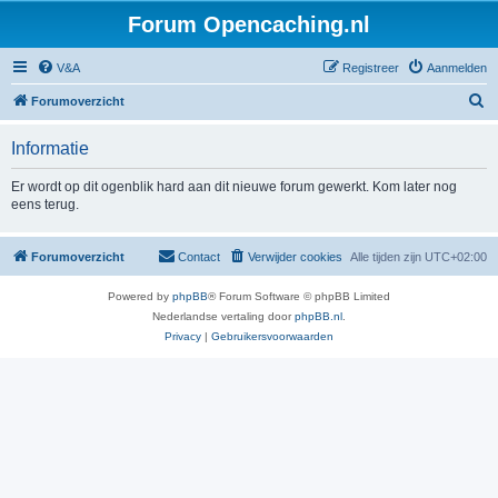
Forum Opencaching.nl
V&A
Registreer
Aanmelden
Z
Forumoverzicht
o
Informatie
e
k
Er wordt op dit ogenblik hard aan dit nieuwe forum gewerkt. Kom later nog
eens terug.
Forumoverzicht
Contact
Verwijder cookies
Alle tijden zijn
UTC+02:00
Powered by
phpBB
® Forum Software © phpBB Limited
Nederlandse vertaling door
phpBB.nl
.
Privacy
|
Gebruikersvoorwaarden